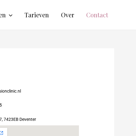
en
Tarieven
Over
Contact
ionclinic.nl
5
7, 7423EB Deventer