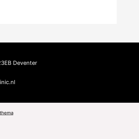
23EB Deventer
inic.nl
 thema